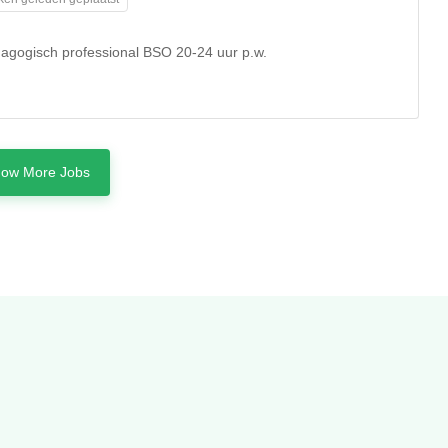
agogisch professional BSO 20-24 uur p.w.
ow More Jobs