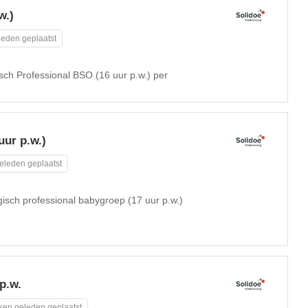
w.)
eden geplaatst
sch Professional BSO (16 uur p.w.) per
uur p.w.)
eleden geplaatst
isch professional babygroep (17 uur p.w.)
p.w.
ken geleden geplaatst